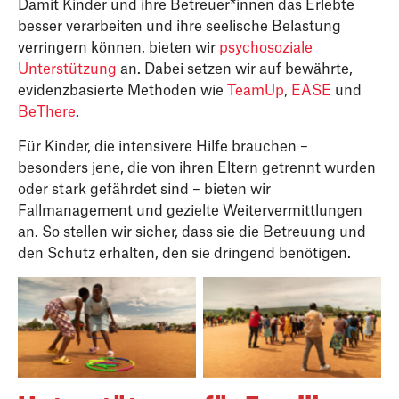
Damit Kinder und ihre Betreuer*innen das Erlebte
besser verarbeiten und ihre seelische Belastung
verringern können, bieten wir
psychosoziale
Unterstützung
an. Dabei setzen wir auf bewährte,
evidenzbasierte Methoden wie
TeamUp
,
EASE
und
BeThere
.
Für Kinder, die intensivere Hilfe brauchen –
besonders jene, die von ihren Eltern getrennt wurden
oder stark gefährdet sind – bieten wir
Fallmanagement und gezielte Weitervermittlungen
an. So stellen wir sicher, dass sie die Betreuung und
den Schutz erhalten, den sie dringend benötigen.
Kinder in Uganda
Gemeinschaftliche
nehmen an TeamUp-
Aktivitäten in Uganda
Session teil